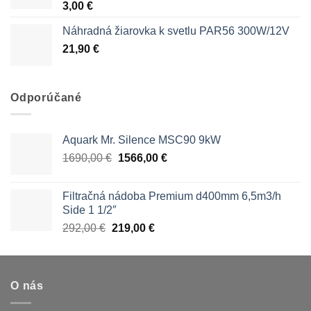
3,00
€
Náhradná žiarovka k svetlu PAR56 300W/12V
21,90
€
Odporúčané
Aquark Mr. Silence MSC90 9kW
Pôvodná
Aktuálna
1690,00
€
1566,00
€
cena
cena
bola:
je:
Filtračná nádoba Premium d400mm 6,5m3/h
1690,00 €.
1566,00 €.
Side 1 1/2″
Pôvodná
Aktuálna
292,00
€
219,00
€
cena
cena
bola:
je:
292,00 €.
219,00 €.
O nás