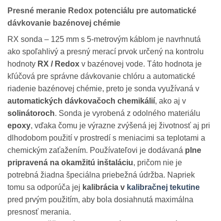
Presné meranie Redox potenciálu pre automatické
dávkovanie bazénovej chémie
RX sonda – 125 mm s 5-metrovým káblom je navrhnutá
ako spoľahlivý a presný merací prvok určený na kontrolu
hodnoty
RX / Redox
v bazénovej vode. Táto hodnota je
kľúčová pre správne dávkovanie chlóru a automatické
riadenie bazénovej chémie, preto je sonda využívaná v
automatických dávkovačoch chemikálií
, ako aj v
solinátoroch
. Sonda je vyrobená z odolného materiálu
epoxy
, vďaka čomu je výrazne zvýšená jej životnosť aj pri
dlhodobom použití v prostredí s meniacimi sa teplotami a
chemickým zaťažením. Používateľovi je dodávaná
plne
pripravená na okamžitú inštaláciu
, pričom nie je
potrebná žiadna špeciálna priebežná údržba. Napriek
tomu sa odporúča jej
kalibrácia v
kalibračnej tekutine
pred prvým použitím, aby bola dosiahnutá maximálna
presnosť merania.