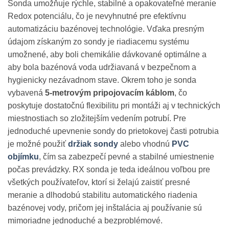
Sonda umožňuje rýchle, stabilné a opakovateľné meranie
Redox potenciálu, čo je nevyhnutné pre efektívnu
automatizáciu bazénovej technológie. Vďaka presným
údajom získaným zo sondy je riadiacemu systému
umožnené, aby boli chemikálie dávkované optimálne a
aby bola bazénová voda udržiavaná v bezpečnom a
hygienicky nezávadnom stave. Okrem toho je sonda
vybavená
5-metrovým pripojovacím káblom
, čo
poskytuje dostatočnú flexibilitu pri montáži aj v technických
miestnostiach so zložitejším vedením potrubí. Pre
jednoduché upevnenie sondy do prietokovej časti potrubia
je možné použiť
držiak sondy
alebo vhodnú
PVC
objímku
, čím sa zabezpečí pevné a stabilné umiestnenie
počas prevádzky. RX sonda je teda ideálnou voľbou pre
všetkých používateľov, ktorí si želajú zaistiť presné
meranie a dlhodobú stabilitu automatického riadenia
bazénovej vody, pričom jej inštalácia aj používanie sú
mimoriadne jednoduché a bezproblémové.