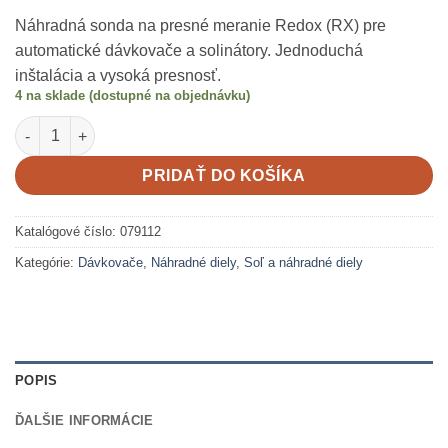
Náhradná sonda na presné meranie Redox (RX) pre
automatické dávkovače a solinátory. Jednoduchá
inštalácia a vysoká presnosť.
4 na sklade (dostupné na objednávku)
množstvo RX sonda – 125mm – 5m kábel
PRIDAŤ DO KOŠÍKA
Katalógové číslo:
079112
Kategórie:
Dávkovače
,
Náhradné diely
,
Soľ a náhradné diely
POPIS
ĎALŠIE INFORMÁCIE