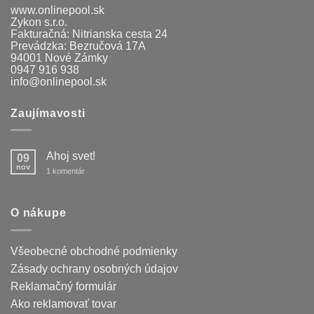
www.onlinepool.sk
Zykon s.r.o.
Fakturačná: Nitrianska cesta 24
Prevádzka: Bezručová 17A
94001 Nové Zámky
0947 916 938
info@onlinepool.sk
Zaujímavosti
Ahoj svet!
09
nov
na
1 komentár
Ahoj
svet!
O nákupe
Všeobecné obchodné podmienky
Zásady ochrany osobných údajov
Reklamačný formulár
Ako reklamovať tovar