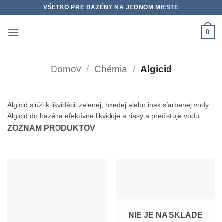
Skip
VŠETKO PRE BAZÉNY NA JEDNOM MIESTE
to
content
0
Domov
/
Chémia
/
Algicid
Algicid slúži k likvidácii zelenej, hnedej alebo inak sfarbenej vody.
Algicid do bazéna efektívne likviduje a riasy a prečisťuje vodu.
ZOZNAM PRODUKTOV
NIE JE NA SKLADE