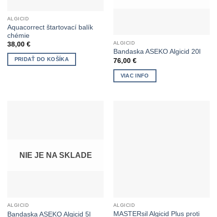
ALGICID
Aquacorrect štartovací balík
chémie
ALGICID
38,00
€
Bandaska ASEKO Algicid 20l
PRIDAŤ DO KOŠÍKA
76,00
€
VIAC INFO
NIE JE NA SKLADE
ALGICID
ALGICID
MASTERsil Algicid Plus proti
Bandaska ASEKO Algicid 5l