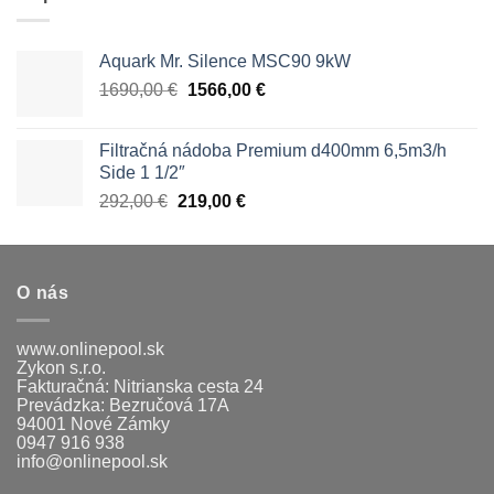
Aquark Mr. Silence MSC90 9kW
Pôvodná
Aktuálna
1690,00
€
1566,00
€
cena
cena
bola:
je:
Filtračná nádoba Premium d400mm 6,5m3/h
1690,00 €.
1566,00 €.
Side 1 1/2″
Pôvodná
Aktuálna
292,00
€
219,00
€
cena
cena
bola:
je:
292,00 €.
219,00 €.
O nás
www.onlinepool.sk
Zykon s.r.o.
Fakturačná: Nitrianska cesta 24
Prevádzka: Bezručová 17A
94001 Nové Zámky
0947 916 938
info@onlinepool.sk