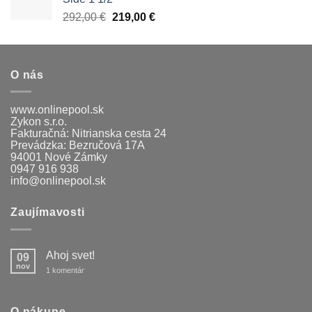
Pôvodná
Aktuálna
292,00
€
219,00
€
cena
cena
bola:
je:
292,00 €.
219,00 €.
O nás
www.onlinepool.sk
Zykon s.r.o.
Fakturačná: Nitrianska cesta 24
Prevádzka: Bezručová 17A
94001 Nové Zámky
0947 916 938
info@onlinepool.sk
Zaujímavosti
Ahoj svet!
09
nov
na
1 komentár
Ahoj
svet!
O nákupe