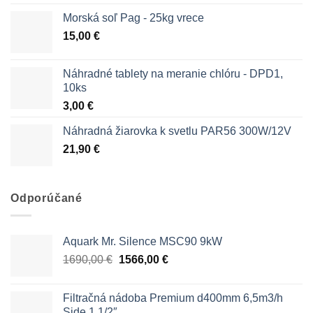
Morská soľ Pag - 25kg vrece
15,00
€
Náhradné tablety na meranie chlóru - DPD1,
10ks
3,00
€
Náhradná žiarovka k svetlu PAR56 300W/12V
21,90
€
Odporúčané
Aquark Mr. Silence MSC90 9kW
Pôvodná
Aktuálna
1690,00
€
1566,00
€
cena
cena
bola:
je:
Filtračná nádoba Premium d400mm 6,5m3/h
1690,00 €.
1566,00 €.
Side 1 1/2″