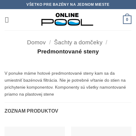
Skip
VŠETKO PRE BAZÉNY NA JEDNOM MIESTE
to
content
0
Domov
/
Šachty a domčeky
/
Predmontované steny
V ponuke máme hotové predmontované steny kam sa da
umiestniť bazénová filtrácia. Nie je potrebné vŕtanie do stien na
prichytenie komponentov. Komponenty sú všetky namontované
priamo na plastovej stene
ZOZNAM PRODUKTOV