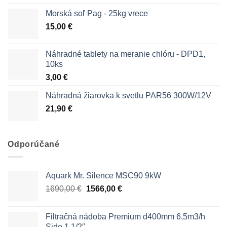
Morská soľ Pag - 25kg vrece
15,00
€
Náhradné tablety na meranie chlóru - DPD1,
10ks
3,00
€
Náhradná žiarovka k svetlu PAR56 300W/12V
21,90
€
Odporúčané
Aquark Mr. Silence MSC90 9kW
Pôvodná
Aktuálna
1690,00
€
1566,00
€
cena
cena
bola:
je:
Filtračná nádoba Premium d400mm 6,5m3/h
1690,00 €.
1566,00 €.
Side 1 1/2″