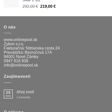
Pôvodná
Aktuálna
292,00
€
219,00
€
cena
cena
bola:
je:
292,00 €.
219,00 €.
O nás
www.onlinepool.sk
Zykon s.r.o.
Fakturačná: Nitrianska cesta 24
Prevádzka: Bezručová 17A
94001 Nové Zámky
0947 916 938
info@onlinepool.sk
Zaujímavosti
Ahoj svet!
09
nov
na
1 komentár
Ahoj
svet!