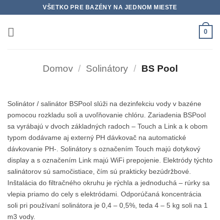
Skip
VŠETKO PRE BAZÉNY NA JEDNOM MIESTE
to
content
0
Domov
/
Solinátory
/
BS Pool
Solinátor / salinátor BSPool slúži na dezinfekciu vody v bazéne
pomocou rozkladu soli a uvoľňovanie chlóru. Zariadenia BSPool
sa vyrábajú v dvoch základných radoch – Touch a Link a k obom
typom dodávame aj externý PH dávkovač na automatické
dávkovanie PH-. Solinátory s označením Touch majú dotykový
display a s označením Link majú WiFi prepojenie. Elektródy týchto
salinátorov sú samočistiace, čím sú prakticky bezúdržbové.
Inštalácia do filtračného okruhu je rýchla a jednoduchá – rúrky sa
vlepia priamo do cely s elektródami. Odporúčaná koncentrácia
soli pri používaní solinátora je 0,4 – 0,5%, teda 4 – 5 kg soli na 1
m3 vody.