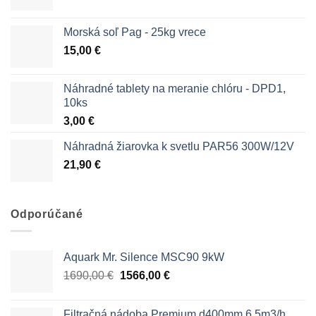
Morská soľ Pag - 25kg vrece
15,00
€
Náhradné tablety na meranie chlóru - DPD1,
10ks
3,00
€
Náhradná žiarovka k svetlu PAR56 300W/12V
21,90
€
Odporúčané
Aquark Mr. Silence MSC90 9kW
Pôvodná
Aktuálna
1690,00
€
1566,00
€
cena
cena
bola:
je:
Filtračná nádoba Premium d400mm 6,5m3/h