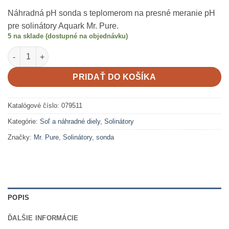
Náhradná pH sonda s teplomerom na presné meranie pH
pre solinátory Aquark Mr. Pure.
5 na sklade (dostupné na objednávku)
množstvo PH + T sonda – 125mm – 1,8m kábel
PRIDAŤ DO KOŠÍKA
Katalógové číslo:
079511
Kategórie:
Soľ a náhradné diely
,
Solinátory
Značky:
Mr. Pure
,
Solinátory
,
sonda
POPIS
ĎALŠIE INFORMÁCIE