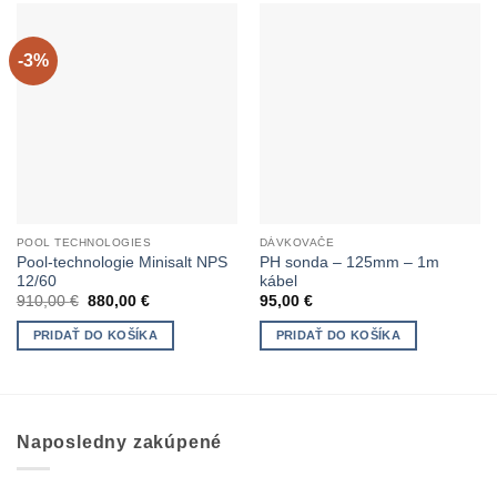
-3%
POOL TECHNOLOGIES
DÁVKOVAČE
Pool-technologie Minisalt NPS
PH sonda – 125mm – 1m
12/60
kábel
Pôvodná
Aktuálna
910,00
€
880,00
€
95,00
€
cena
cena
bola:
je:
PRIDAŤ DO KOŠÍKA
PRIDAŤ DO KOŠÍKA
910,00 €.
880,00 €.
Naposledny zakúpené