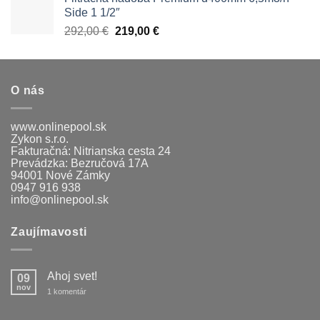
1690,00 €.
1566,00 €.
Side 1 1/2″
Pôvodná
Aktuálna
292,00
€
219,00
€
cena
cena
bola:
je:
292,00 €.
219,00 €.
O nás
www.onlinepool.sk
Zykon s.r.o.
Fakturačná: Nitrianska cesta 24
Prevádzka: Bezručová 17A
94001 Nové Zámky
0947 916 938
info@onlinepool.sk
Zaujímavosti
Ahoj svet!
09
nov
na
1 komentár
Ahoj
svet!