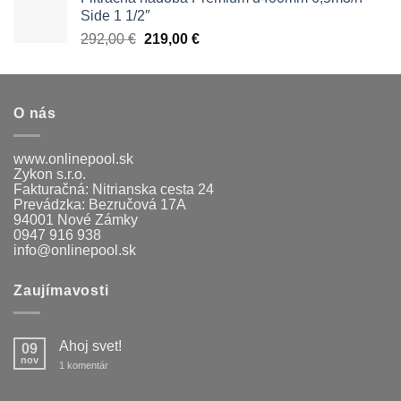
1690,00 €.
1566,00 €.
Side 1 1/2″
Pôvodná
Aktuálna
292,00
€
219,00
€
cena
cena
bola:
je:
292,00 €.
219,00 €.
O nás
www.onlinepool.sk
Zykon s.r.o.
Fakturačná: Nitrianska cesta 24
Prevádzka: Bezručová 17A
94001 Nové Zámky
0947 916 938
info@onlinepool.sk
Zaujímavosti
Ahoj svet!
09
nov
na
1 komentár
Ahoj
svet!