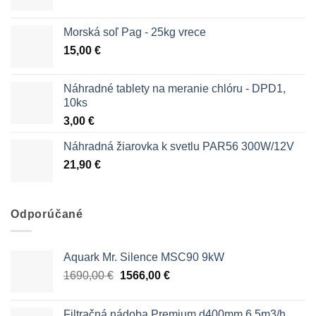
Morská soľ Pag - 25kg vrece
15,00
€
Náhradné tablety na meranie chlóru - DPD1,
10ks
3,00
€
Náhradná žiarovka k svetlu PAR56 300W/12V
21,90
€
Odporúčané
Aquark Mr. Silence MSC90 9kW
Pôvodná
Aktuálna
1690,00
€
1566,00
€
cena
cena
bola:
je:
Filtračná nádoba Premium d400mm 6,5m3/h