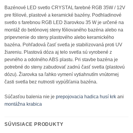
Bazénové LED svetlo CRYSTAL farebné RGB 35W / 12V
pre fóliové, plastové a keramické bazény. Podhladinové
svetlo s farebnou RGB LED žiarovkou 35 W je určené na
montáž do betónovej steny fóliovaného bazéna alebo na
pripevnenie do steny plastového alebo keramického
bazéna. Pohľadová časť svetla je stabilizovaná proti UV
žiareniu. Plastová dóza aj telo svetla sú vyrobené z
pevného a odolného ABS plastu. Pri stavbe bazéna je
potrebné do steny zabudovať zadnú časť svetla (plastovú
dózu). Žiarovka sa ľahko vymení vytiahnutím vnútornej
časti svetla bez nutnosti vypúšťania bazéna.
Súčasťou balenia nie je
prepojovacia hadica husí krk
ani
montážna krabica
SÚVISIACE PRODUKTY