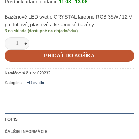
Predpokladané dodanie
11.08.–13.08.
Bazénové LED svetlo CRYSTAL farebné RGB 35W / 12 V
pre fóliové, plastové a keramické bazény
3 na sklade (dostupné na objednávku)
množstvo LED svetlo CRYSTAL farebné RGB 35W / 12V
PRIDAŤ DO KOŠÍKA
Katalógové číslo:
020232
Kategória:
LED svetlá
POPIS
ĎALŠIE INFORMÁCIE