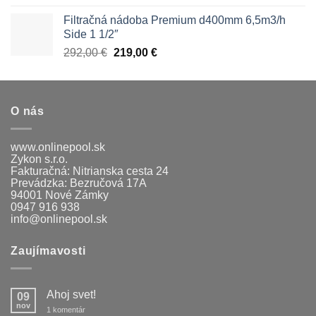
bola:
je:
Filtračná nádoba Premium d400mm 6,5m3/h
1690,00 €.
1566,00 €.
Side 1 1/2″
Pôvodná
Aktuálna
292,00
€
219,00
€
cena
cena
bola:
je:
292,00 €.
219,00 €.
O nás
www.onlinepool.sk
Zykon s.r.o.
Fakturačná: Nitrianska cesta 24
Prevádzka: Bezručová 17A
94001 Nové Zámky
0947 916 938
info@onlinepool.sk
Zaujímavosti
Ahoj svet!
09
nov
na
1 komentár