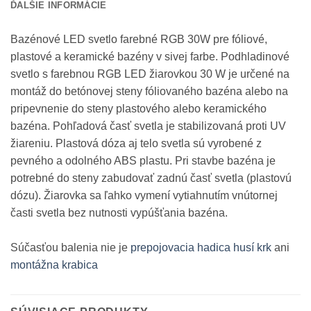
ĎALŠIE INFORMÁCIE
Bazénové LED svetlo farebné RGB 30W pre fóliové,
plastové a keramické bazény v sivej farbe. Podhladinové
svetlo s farebnou RGB LED žiarovkou 30 W je určené na
montáž do betónovej steny fóliovaného bazéna alebo na
pripevnenie do steny plastového alebo keramického
bazéna. Pohľadová časť svetla je stabilizovaná proti UV
žiareniu. Plastová dóza aj telo svetla sú vyrobené z
pevného a odolného ABS plastu. Pri stavbe bazéna je
potrebné do steny zabudovať zadnú časť svetla (plastovú
dózu). Žiarovka sa ľahko vymení vytiahnutím vnútornej
časti svetla bez nutnosti vypúšťania bazéna.
Súčasťou balenia nie je
prepojovacia hadica husí krk
ani
montážna krabica