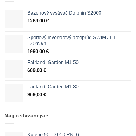
Bazénový vysávač Dolphin S2000
1269,00
€
Športový invertorový protiprúd SWIM JET
120m3/h
1990,00
€
Fairland iGarden M1-50
689,00
€
Fairland iGarden M1-80
969,00
€
Najpredávanejšie
Koleno 90- D 050 PN16