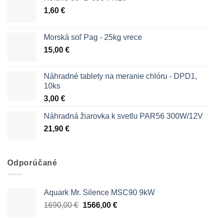
1,60
€
Morská soľ Pag - 25kg vrece
15,00
€
Náhradné tablety na meranie chlóru - DPD1,
10ks
3,00
€
Náhradná žiarovka k svetlu PAR56 300W/12V
21,90
€
Odporúčané
Aquark Mr. Silence MSC90 9kW
Pôvodná
Aktuálna
1690,00
€
1566,00
€
cena
cena