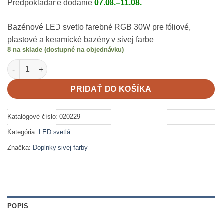
Predpokladané dodanie
07.08.–11.08.
Bazénové LED svetlo farebné RGB 30W pre fóliové,
plastové a keramické bazény v sivej farbe
8 na sklade (dostupné na objednávku)
množstvo LED svetlo farebné RGB STD2002 sivá 30W
PRIDAŤ DO KOŠÍKA
Katalógové číslo:
020229
Kategória:
LED svetlá
Značka:
Doplnky sivej farby
POPIS