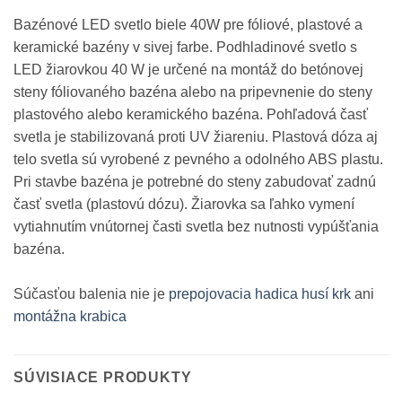
Bazénové LED svetlo biele 40W pre fóliové, plastové a
keramické bazény v sivej farbe. Podhladinové svetlo s
LED žiarovkou 40 W je určené na montáž do betónovej
steny fóliovaného bazéna alebo na pripevnenie do steny
plastového alebo keramického bazéna. Pohľadová časť
svetla je stabilizovaná proti UV žiareniu. Plastová dóza aj
telo svetla sú vyrobené z pevného a odolného ABS plastu.
Pri stavbe bazéna je potrebné do steny zabudovať zadnú
časť svetla (plastovú dózu). Žiarovka sa ľahko vymení
vytiahnutím vnútornej časti svetla bez nutnosti vypúšťania
bazéna.
Súčasťou balenia nie je
prepojovacia hadica husí krk
ani
montážna krabica
SÚVISIACE PRODUKTY