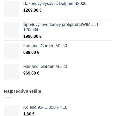
Bazénový vysávač Dolphin S2000
1269,00
€
Športový invertorový protiprúd SWIM JET
120m3/h
1990,00
€
Fairland iGarden M1-50
689,00
€
Fairland iGarden M1-80
969,00
€
Najpredávanejšie
Koleno 90- D 050 PN16
1,60
€