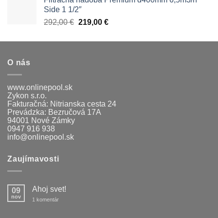
1690,00 €.
1566,00 €.
Side 1 1/2″
Pôvodná
Aktuálna
292,00
€
219,00
€
cena
cena
bola:
je:
292,00 €.
219,00 €.
O nás
www.onlinepool.sk
Zykon s.r.o.
Fakturačná: Nitrianska cesta 24
Prevádzka: Bezručová 17A
94001 Nové Zámky
0947 916 938
info@onlinepool.sk
Zaujímavosti
Ahoj svet!
09
nov
na
1 komentár
Ahoj
svet!