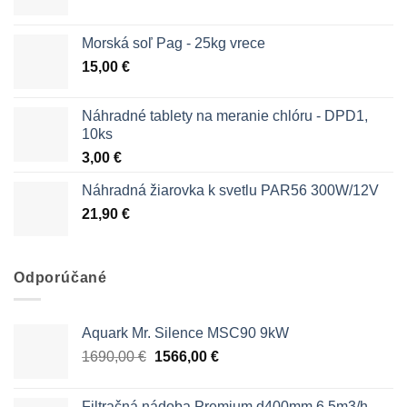
Morská soľ Pag - 25kg vrece
15,00
€
Náhradné tablety na meranie chlóru - DPD1,
10ks
3,00
€
Náhradná žiarovka k svetlu PAR56 300W/12V
21,90
€
Odporúčané
Aquark Mr. Silence MSC90 9kW
Pôvodná
Aktuálna
1690,00
€
1566,00
€
cena
cena
bola:
je:
Filtračná nádoba Premium d400mm 6,5m3/h