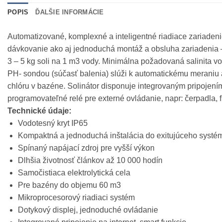
POPIS
ĎALŠIE INFORMÁCIE
Automatizované, komplexné a inteligentné riadiace zariaden
dávkovanie ako aj jednoduchá montáž a obsluha zariadenia –
3 – 5 kg soli na 1 m3 vody. Minimálna požadovaná salinita v
PH- sondou (súčasť balenia) slúži k automatickému meraniu
chlóru v bazéne. Solinátor disponuje integrovaným pripojením
programovateľné relé pre externé ovládanie, napr: čerpadla, fi
Technické údaje:
Vodotesný kryt IP65
Kompaktná a jednoduchá inštalácia do exitujúceho systé
Spínaný napájací zdroj pre vyšší výkon
Dlhšia životnosť článkov až 10 000 hodín
Samočistiaca elektrolytická cela
Pre bazény do objemu 60 m3
Mikroprocesorový riadiaci systém
Dotykový displej, jednoduché ovládanie