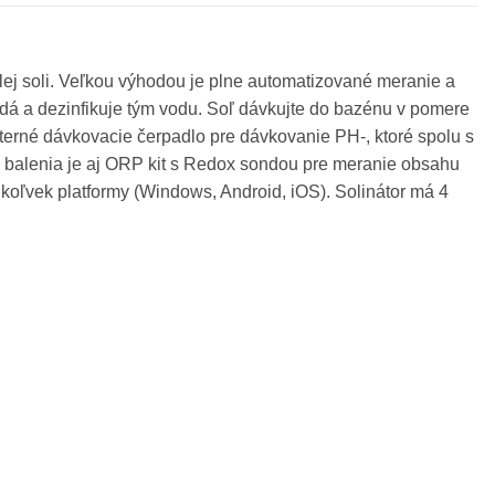
ej soli. Veľkou výhodou je plne automatizované meranie a
dá a dezinfikuje tým vodu. Soľ dávkujte do bazénu v pomere
xterné dávkovacie čerpadlo pre dávkovanie PH-, ktoré spolu s
 balenia je aj ORP kit s Redox sondou pre meranie obsahu
jkoľvek platformy (Windows, Android, iOS). Solinátor má 4