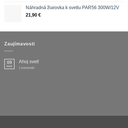
Náhradná žiarovka k svetlu PAR56 300W/12V
21,90
€
Zaujímavosti
Ahoj svet!
09
nov
na
1 komentár
Ahoj
svet!