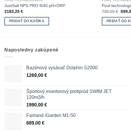
POOL TECHNOLOGIES
POOL TECHNOL
JustSalt NPS PRO 8/40 pH+ORP
Pool-technologi
Pôvo
2183,25
€
730,00
€
699,
cena
bola:
PRIDAŤ DO KOŠÍKA
PRIDAŤ DO K
730,0
Naposledny zakúpené
Bazénový vysávač Dolphin S2000
1269,00
€
Športový invertorový protiprúd SWIM JET
120m3/h
1990,00
€
Fairland iGarden M1-50
689,00
€