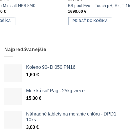
OGIES
BS POOL
e Minisalt NPS 8/40
BS pool Evo – Touch pH, Rx, T 1
dná
Aktuálna
00
€
1699,00
€
cena
je:
OŠÍKA
PRIDAŤ DO KOŠÍKA
0 €.
699,00 €.
Najpredávanejšie
Koleno 90- D 050 PN16
1,60
€
Morská soľ Pag - 25kg vrece
15,00
€
Náhradné tablety na meranie chlóru - DPD1,
10ks
3,00
€