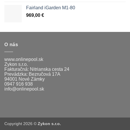
Fairland iGarden M1-80
969,00
€
O nás
www.onlinepool.sk
Zykon s.r.o.
Fakturačná: Nitrianska cesta 24
Prevádzka: Bezručová 17A
94001 Nové Zámky
0947 916 938
info@onlinepool.sk
Copyright 2026 ©
Zykon s.r.o.