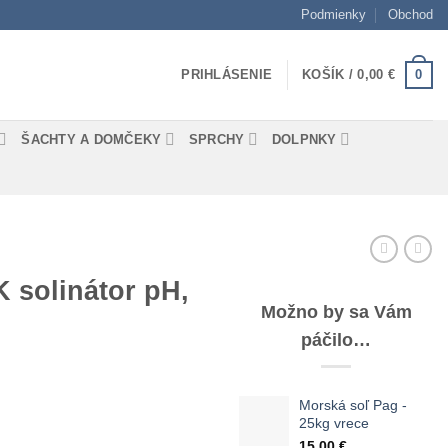
Podmienky
Obchod
0
PRIHLÁSENIE
KOŠÍK /
0,00
€
ŠACHTY A DOMČEKY
SPRCHY
DOLPNKY
 solinátor pH,
Možno by sa Vám
páčilo…
Morská soľ Pag -
25kg vrece
15,00
€