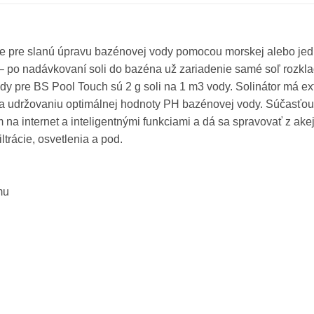
ie pre slanú úpravu bazénovej vody pomocou morskej alebo jedl
 po nadávkovaní soli do bazéna už zariadenie samé soľ rozkla
ody pre BS Pool Touch sú 2 g soli na 1 m3 vody. Solinátor má e
 a udržovaniu optimálnej hodnoty PH bazénovej vody. Súčasťou
 na internet a inteligentnými funkciami a dá sa spravovať z ake
ltrácie, osvetlenia a pod.
mu