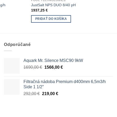
POOL TECHNOLOGIES
5g/h
JustSalt NPS DUO 8/40 pH
1937,25
€
PRIDAŤ DO KOŠÍKA
Odporúčané
Aquark Mr. Silence MSC90 9kW
Pôvodná
Aktuálna
1690,00
€
1566,00
€
cena
cena
bola:
je:
Filtračná nádoba Premium d400mm 6,5m3/h
1690,00 €.
1566,00 €.
Side 1 1/2″
Pôvodná
Aktuálna
292,00
€
219,00
€
cena
cena
bola:
je:
292,00 €.
219,00 €.