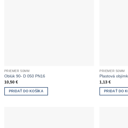
PRIEMER 50MM
PRIEMER 50MM
Oblúk 90- D 050 PN16
Plastová objím
10,50
€
1,13
€
PRIDAŤ DO KOŠÍKA
PRIDAŤ DO K