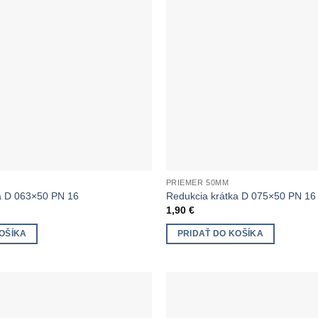
PRIEMER 50MM
a D 063×50 PN 16
Redukcia krátka D 075×50 PN 16
1,90
€
OŠÍKA
PRIDAŤ DO KOŠÍKA