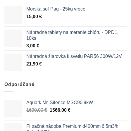
Morská soľ Pag - 25kg vrece
15,00
€
Náhradné tablety na meranie chlóru - DPD1,
10ks
3,00
€
Náhradná žiarovka k svetlu PAR56 300W/12V
21,90
€
Odporúčané
Aquark Mr. Silence MSC90 9kW
Pôvodná
Aktuálna
1690,00
€
1566,00
€
cena
cena
bola:
je:
Filtračná nádoba Premium d400mm 6,5m3/h
1690,00 €.
1566,00 €.