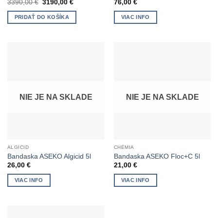
Pôvodná
Aktuálna
3390,00
€
3190,00
€
76,00
€
cena
cena
bola:
je:
PRIDAŤ DO KOŠÍKA
VIAC INFO
3390,00 €.
3190,00 €.
NIE JE NA SKLADE
NIE JE NA SKLADE
ALGICID
CHÉMIA
Bandaska ASEKO Algicid 5l
Bandaska ASEKO Floc+C 5l
26,00
€
21,00
€
VIAC INFO
VIAC INFO