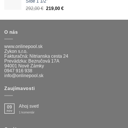
Side 1 1/2″
Pôvodná
Aktuálna
292,00
€
219,00
€
cena
cena
bola:
je:
292,00 €.
219,00 €.
O nás
www.onlinepool.sk
Zykon s.r.o.
Fakturačná: Nitrianska cesta 24
Prevádzka: Bezručová 17A
94001 Nové Zámky
0947 916 938
info@onlinepool.sk
Zaujímavosti
Ahoj svet!
09
nov
na
1 komentár
Ahoj
svet!