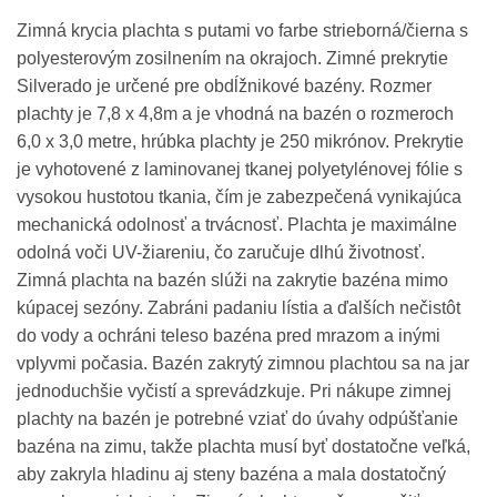
Zimná krycia plachta s putami vo farbe strieborná/čierna s
polyesterovým zosilnením na okrajoch. Zimné prekrytie
Silverado je určené pre obdĺžnikové bazény. Rozmer
plachty je 7,8 x 4,8m a je vhodná na bazén o rozmeroch
6,0 x 3,0 metre, hrúbka plachty je 250 mikrónov. Prekrytie
je vyhotovené z laminovanej tkanej polyetylénovej fólie s
vysokou hustotou tkania, čím je zabezpečená vynikajúca
mechanická odolnosť a trvácnosť. Plachta je maximálne
odolná voči UV-žiareniu, čo zaručuje dlhú životnosť.
Zimná plachta na bazén slúži na zakrytie bazéna mimo
kúpacej sezóny. Zabráni padaniu lístia a ďalších nečistôt
do vody a ochráni teleso bazéna pred mrazom a inými
vplyvmi počasia. Bazén zakrytý zimnou plachtou sa na jar
jednoduchšie vyčistí a sprevádzkuje. Pri nákupe zimnej
plachty na bazén je potrebné vziať do úvahy odpúšťanie
bazéna na zimu, takže plachta musí byť dostatočne veľká,
aby zakryla hladinu aj steny bazéna a mala dostatočný