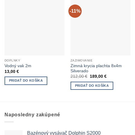
-11%
DOPLNKY
ZAZIMOVANIE
Zimná krycia plachta 8x4m
Vodný vak 2m
Silverado
13,00
€
Pôvodná
Aktuálna
212,00
€
189,00
€
cena
cena
PRIDAŤ DO KOŠÍKA
bola:
je:
PRIDAŤ DO KOŠÍKA
212,00 €.
189,00 €.
Naposledny zakúpené
Bazénový vysávač Dolphin S2000