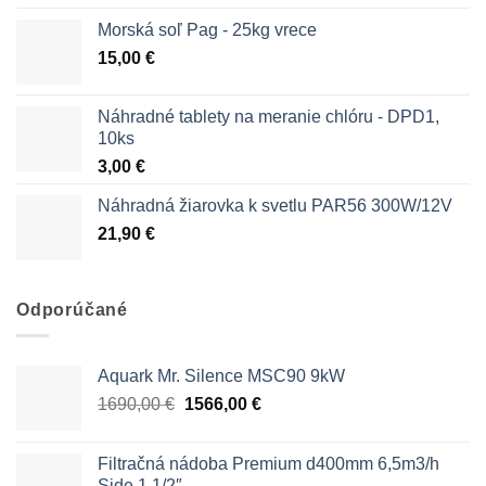
Morská soľ Pag - 25kg vrece
15,00
€
Náhradné tablety na meranie chlóru - DPD1,
10ks
3,00
€
Náhradná žiarovka k svetlu PAR56 300W/12V
21,90
€
Odporúčané
Aquark Mr. Silence MSC90 9kW
Pôvodná
Aktuálna
1690,00
€
1566,00
€
cena
cena
bola:
je:
Filtračná nádoba Premium d400mm 6,5m3/h
1690,00 €.
1566,00 €.
Side 1 1/2″