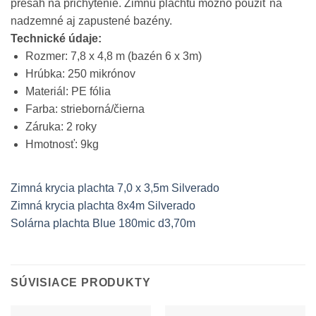
presah na prichytenie. Zimnú plachtu možno použiť na
nadzemné aj zapustené bazény.
Technické údaje:
Rozmer: 7,8 x 4,8 m (bazén 6 x 3m)
Hrúbka: 250 mikrónov
Materiál: PE fólia
Farba: strieborná/čierna
Záruka: 2 roky
Hmotnosť: 9kg
Zimná krycia plachta 7,0 x 3,5m Silverado
Zimná krycia plachta 8x4m Silverado
Solárna plachta Blue 180mic d3,70m
SÚVISIACE PRODUKTY