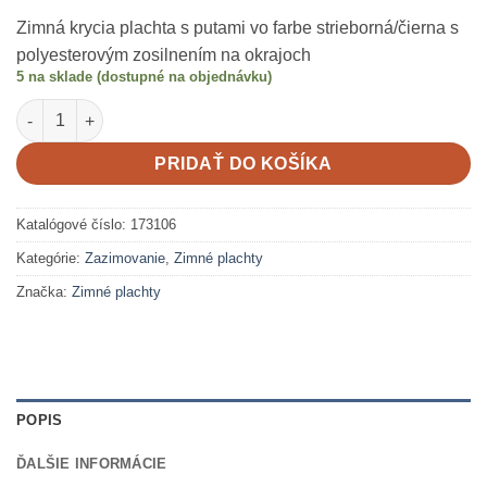
Zimná krycia plachta s putami vo farbe strieborná/čierna s
polyesterovým zosilnením na okrajoch
5 na sklade (dostupné na objednávku)
množstvo Zimná krycia plachta 6x3m Silverado
PRIDAŤ DO KOŠÍKA
Katalógové číslo:
173106
Kategórie:
Zazimovanie
,
Zimné plachty
Značka:
Zimné plachty
POPIS
ĎALŠIE INFORMÁCIE