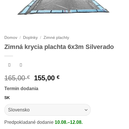
Domov
/
Doplnky
/
Zimné plachty
Zimná krycia plachta 6x3m Silverado
Pôvodná
Aktuálna
165,00
155,00
€
€
cena
cena
Termin dodania
bola:
je:
165,00 €.
155,00 €.
SK
Predpokladané dodanie
10.08.–12.08.