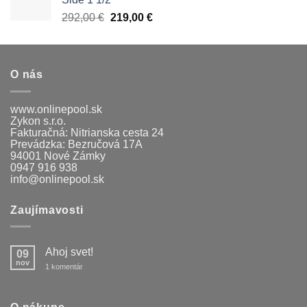
Pôvodná
Aktuálna
292,00
€
219,00
€
cena
cena
bola:
je:
292,00 €.
219,00 €.
O nás
www.onlinepool.sk
Zykon s.r.o.
Fakturačná: Nitrianska cesta 24
Prevádzka: Bezručová 17A
94001 Nové Zámky
0947 916 938
info@onlinepool.sk
Zaujímavosti
Ahoj svet!
09
nov
na
1 komentár
Ahoj
svet!