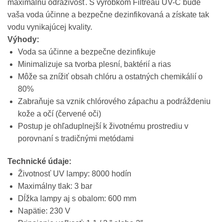
maximálnu odrazivosť. S výrobkom Filtreau UV-C bude
vaša voda účinne a bezpečne dezinfikovaná a získate tak
vodu vynikajúcej kvality.
Výhody:
Voda sa účinne a bezpečne dezinfikuje
Minimalizuje sa tvorba plesní, baktérií a rias
Môže sa znížiť obsah chlóru a ostatných chemikálií o
80%
Zabraňuje sa vznik chlórového zápachu a podráždeniu
kože a očí (červené oči)
Postup je ohľaduplnejší k životnému prostrediu v
porovnaní s tradičnými metódami
Technické údaje:
Životnosť UV lampy: 8000 hodín
Maximálny tlak: 3 bar
Dĺžka lampy aj s obalom: 600 mm
Napätie: 230 V