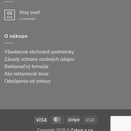
Ahoj svet!
09
nov
na
1 komentár
Ahoj
svet!
O nákupe
Všeobecné obchodné podmienky
Zásady ochrany osobných údajov
Reklamačný formulár
Ako reklamovať tovar
Odstúpenie od zmluvy
Visa
MasterCard
Stripe
Cash
On
Copyright 2026 ©
Zykon s.r.o.