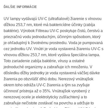
ĎALŠIE INFORMÁCIE
UV lampy vydávajú UV-C (ultrafialové) žiarenie s vlnovou
dĺžkou 253,7 nm, ktoré má baktericídne účinky (zabíja
baktérie). Výrobok Filtreau UV-C poskytuje čistú, čerstvú a
priezračnú vodu jednoduchým, účinným spôsobom, ktorý
je ohľaduplný k životnému prostrediu. Voda je pumpovaná
cez jednotku UV. Vnútri je voda vystavená žiareniu UV-C s
vlnovou dĺžkou 253,7 nm, ktoré vydáva špeciálna lampa.
Toto zariadenie zabíja baktérie, vírusy a ostatné
jednoduché organizmy a zabraňuje ich množeniu. V
dôsledku dĺžky jednotky je voda vystavená väčšej dávke
žiarenia po obzvlášť dlhú dobu. Nerezový vnútrajšok
okrem toho odráža UV-C žiarenia a tým sa zvyšuje
účinnosť prístroja až o 35%. Vnútrajšok vyrobený z
nerezovej ocele je elektrolyticky zušľachtený a to
zabraňuje nečistote zostávať na povrchu a udržuje to