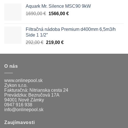
Aquark Mr. Silence MSC90 9kW
Pôvodná
Aktuálna
1690,00
€
1566,00
€
cena
cena
bola:
je:
Filtračná nádoba Premium d400mm 6,5m3/h
1690,00 €.
1566,00 €.
Side 1 1/2″
Pôvodná
Aktuálna
292,00
€
219,00
€
cena
cena
bola:
je:
292,00 €.
219,00 €.
O nás
www.onlinepool.sk
Zykon s.r.o.
Fakturačná: Nitrianska cesta 24
Prevádzka: Bezručová 17A
94001 Nové Zámky
0947 916 938
info@onlinepool.sk
Zaujímavosti