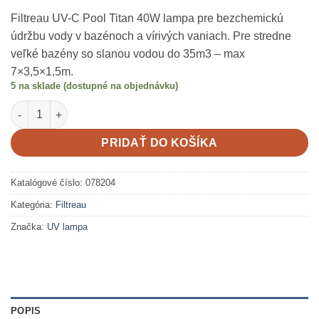
Filtreau UV-C Pool Titan 40W lampa pre bezchemickú
údržbu vody v bazénoch a vírivých vaniach. Pre stredne
veľké bazény so slanou vodou do 35m3 – max
7×3,5×1,5m.
5 na sklade (dostupné na objednávku)
množstvo Filtreau UV-C Titan 40W
PRIDAŤ DO KOŠÍKA
Katalógové číslo:
078204
Kategória:
Filtreau
Značka:
UV lampa
POPIS