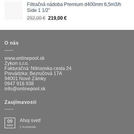
bola:
je:
Filtračná nádoba Premium d400mm 6,5m3/h
1690,00 €.
1566,00 €.
Side 1 1/2″
Pôvodná
Aktuálna
292,00
€
219,00
€
cena
cena
bola:
je:
292,00 €.
219,00 €.
O nás
www.onlinepool.sk
Zykon s.r.o.
Fakturačná: Nitrianska cesta 24
Prevádzka: Bezručová 17A
94001 Nové Zámky
0947 916 938
info@onlinepool.sk
Zaujímavosti
Ahoj svet!
09
nov
na
1 komentár
Ahoj