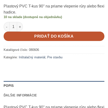
Plastový PVC T-kus 90° na priame vlepenie rúry alebo flexi
hadice.
10 na sklade (dostupné na objednávku)
množstvo T-kus 90º D 040 PN16
PRIDAŤ DO KOŠÍKA
Katalógové číslo:
080606
Kategórie:
Inštalačný materiál
,
Pre stavbu
POPIS
ĎALŠIE INFORMÁCIE
Plastový PVC T-kus 90° na priame vlepenie rúry alebo flexi