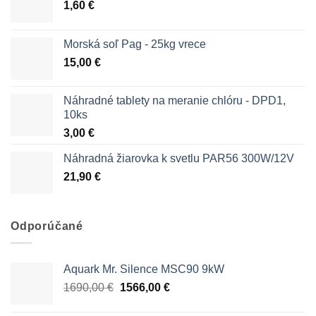
1,60
€
Morská soľ Pag - 25kg vrece
15,00
€
Náhradné tablety na meranie chlóru - DPD1,
10ks
3,00
€
Náhradná žiarovka k svetlu PAR56 300W/12V
21,90
€
Odporúčané
Aquark Mr. Silence MSC90 9kW
Pôvodná
Aktuálna
1690,00
€
1566,00
€
cena
cena