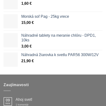
1,60
€
Morská soľ Pag - 25kg vrece
15,00
€
Náhradné tablety na meranie chlóru - DPD1,
10ks
3,00
€
Náhradná žiarovka k svetlu PAR56 300W/12V
21,90
€
Zaujímavosti
Ahoj svet!
09
nov
na
1 komentár