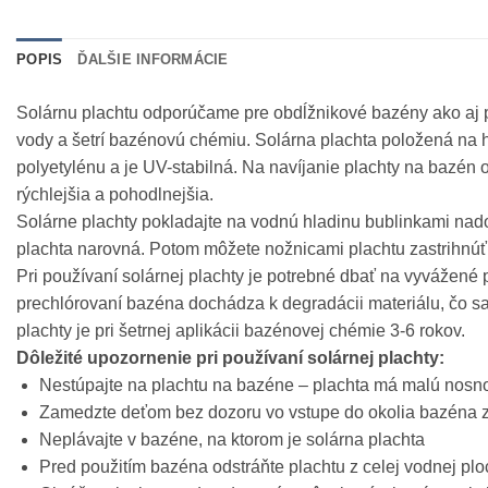
POPIS
ĎALŠIE INFORMÁCIE
Solárnu plachtu odporúčame pre obdĺžnikové bazény ako aj 
vody a šetrí bazénovú chémiu. Solárna plachta položená na 
polyetylénu a je UV-stabilná. Na navíjanie plachty na bazé
rýchlejšia a pohodlnejšia.
Solárne plachty pokladajte na vodnú hladinu bublinkami nadol
plachta narovná. Potom môžete nožnicami plachtu zastrihnúť 
Pri používaní solárnej plachty je potrebné dbať na vyvážené p
prechlórovaní bazéna dochádza k degradácii materiálu, čo s
plachty je pri šetrnej aplikácii bazénovej chémie 3-6 rokov.
Dôležité upozornenie pri používaní solárnej plachty:
Nestúpajte na plachtu na bazéne – plachta má malú nosn
Zamedzte deťom bez dozoru vo vstupe do okolia bazéna z
Neplávajte v bazéne, na ktorom je solárna plachta
Pred použitím bazéna odstráňte plachtu z celej vodnej pl