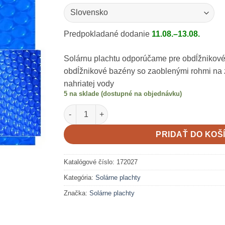
Predpokladané dodanie
11.08.–13.08.
Solárnu plachtu odporúčame pre obdĺžnikové
obdĺžnikové bazény so zaoblenými rohmi na
nahriatej vody
5 na sklade (dostupné na objednávku)
množstvo Solárna plachta Blue 400mic 3,5 x 7
PRIDAŤ DO KOŠ
Katalógové číslo:
172027
Kategória:
Solárne plachty
Značka:
Solárne plachty