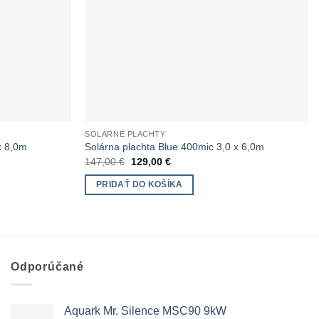
SOLÁRNE PLACHTY
x 8,0m
Solárna plachta Blue 400mic 3,0 x 6,0m
Pôvodná
Aktuálna
147,00
€
129,00
€
cena
cena
bola:
je:
PRIDAŤ DO KOŠÍKA
147,00 €.
129,00 €.
Odporúčané
Aquark Mr. Silence MSC90 9kW