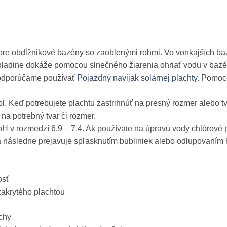
pre obdĺžnikové bazény so zaoblenými rohmi. Vo vonkajších ba
hladine dokáže pomocou slnečného žiarenia ohriať vodu v bazén
n odporúčame používať
Pojazdný navijak solárnej plachty
. Pomoc
. Keď potrebujete plachtu zastrihnúť na presný rozmer alebo tva
na potrebný tvar či rozmer.
H v rozmedzí 6,9 – 7,4. Ak používate na úpravu vody chlórové pr
a následne prejavuje spľasknutím bubliniek alebo odlupovaním 
osť
akrytého plachtou
ochy