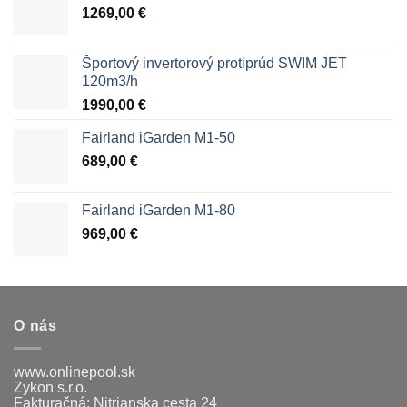
1269,00
€
Športový invertorový protiprúd SWIM JET
120m3/h
1990,00
€
Fairland iGarden M1-50
689,00
€
Fairland iGarden M1-80
969,00
€
O nás
www.onlinepool.sk
Zykon s.r.o.
Fakturačná: Nitrianska cesta 24