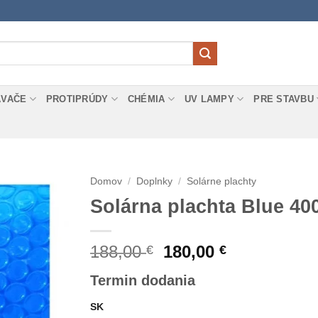
ÁVAČE
PROTIPRÚDY
CHÉMIA
UV LAMPY
PRE STAVBU
Domov
/
Doplnky
/
Solárne plachty
Solárna plachta Blue 40
Pôvodná
Aktuálna
188,00
180,00
€
€
cena
cena
Termin dodania
bola:
je:
188,00 €.
180,00 €.
SK