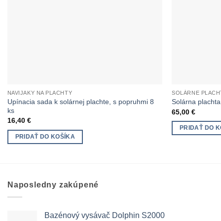
NAVIJAKY NA PLACHTY
SOLÁRNE PLACH
Upínacia sada k solárnej plachte, s popruhmi 8
Solárna placht
ks
65,00
€
16,40
€
PRIDAŤ DO K
PRIDAŤ DO KOŠÍKA
Naposledny zakúpené
Bazénový vysávač Dolphin S2000