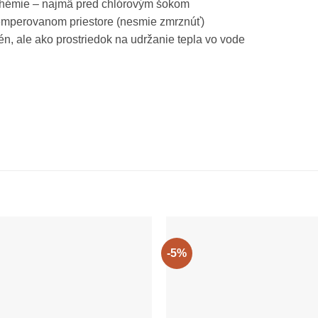
hémie – najmä pred chlórovým šokom
temperovanom priestore (nesmie zmrznúť)
n, ale ako prostriedok na udržanie tepla vo vode
-5%