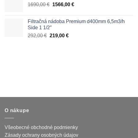
Pôvodná
Aktuálna
1690,00
€
1566,00
€
cena
cena
bola:
je:
Filtračná nádoba Premium d400mm 6,5m3/h
1690,00 €.
1566,00 €.
Side 1 1/2″
Pôvodná
Aktuálna
292,00
€
219,00
€
cena
cena
bola:
je:
292,00 €.
219,00 €.
O nákupe
Všeobecné obchodné podmienky
Zásady ochrany osobných údajov