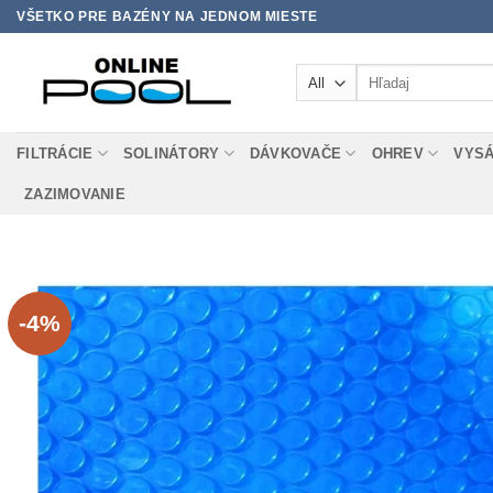
Skip
VŠETKO PRE BAZÉNY NA JEDNOM MIESTE
to
content
Hľadať:
FILTRÁCIE
SOLINÁTORY
DÁVKOVAČE
OHREV
VYS
ZAZIMOVANIE
-4%