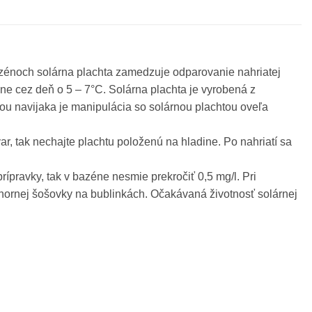
zénoch solárna plachta zamedzuje odparovanie nahriatej
e cez deň o 5 – 7°C. Solárna plachta je vyrobená z
ou navijaka je manipulácia so solárnou plachtou oveľa
r, tak nechajte plachtu položenú na hladine. Po nahriatí sa
ípravky, tak v bazéne nesmie prekročiť 0,5 mg/l. Pri
hornej šošovky na bublinkách. Očakávaná životnosť solárnej