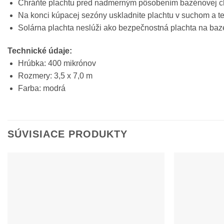
Chráňte plachtu pred nadmerným pôsobením bazénovej c
Na konci kúpacej sezóny uskladnite plachtu v suchom a 
Solárna plachta neslúži ako bezpečnostná plachta na bazé
Technické údaje:
Hrúbka: 400 mikrónov
Rozmery: 3,5 x 7,0 m
Farba: modrá
SÚVISIACE PRODUKTY