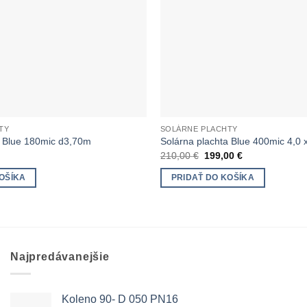
TY
SOLÁRNE PLACHTY
a Blue 180mic d3,70m
Solárna plachta Blue 400mic 4,0 
Pôvodná
Aktuálna
210,00
€
199,00
€
cena
cena
bola:
je:
OŠÍKA
PRIDAŤ DO KOŠÍKA
210,00 €.
199,00 €.
Najpredávanejšie
Koleno 90- D 050 PN16