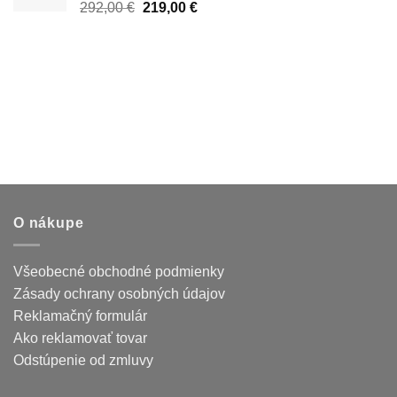
Pôvodná
Aktuálna
292,00
€
219,00
€
cena
cena
bola:
je:
292,00 €.
219,00 €.
O nákupe
Všeobecné obchodné podmienky
Zásady ochrany osobných údajov
Reklamačný formulár
Ako reklamovať tovar
Odstúpenie od zmluvy