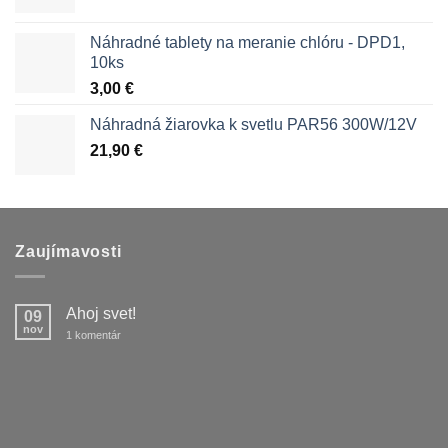
Náhradné tablety na meranie chlóru - DPD1,
10ks
3,00
€
Náhradná žiarovka k svetlu PAR56 300W/12V
21,90
€
Zaujímavosti
Ahoj svet!
09
nov
na
1 komentár
Ahoj
svet!