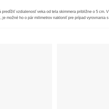
redĺžiť vzdialenosť veka od tela skimmera približne o 5 cm. V
 je možné ho o pár milimetrov nakloniť pre prípad vyrovnania s