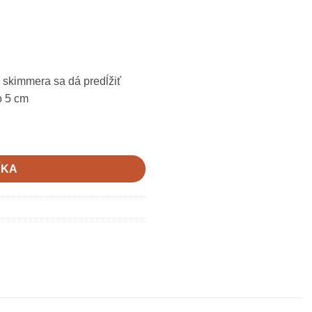
skimmera sa dá predĺžiť
o 5 cm
ÍKA