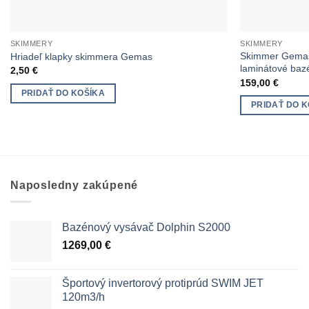
SKIMMERY
SKIMMERY
Skimmer Gemas 
Hriadeľ klapky skimmera Gemas
laminátové bazé
2,50
€
159,00
€
PRIDAŤ DO KOŠÍKA
PRIDAŤ DO K
Naposledny zakúpené
Bazénový vysávač Dolphin S2000
1269,00
€
Športový invertorový protiprúd SWIM JET
120m3/h