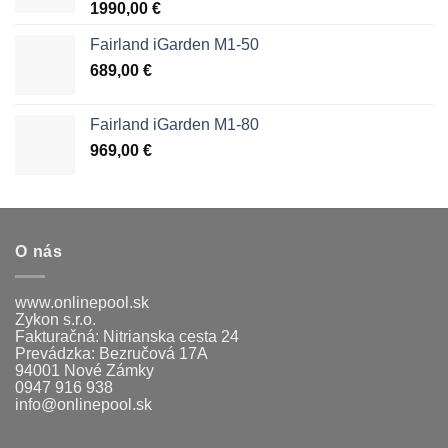
1990,00
€
Fairland iGarden M1-50
689,00
€
Fairland iGarden M1-80
969,00
€
O nás
www.onlinepool.sk
Zykon s.r.o.
Fakturačná: Nitrianska cesta 24
Prevádzka: Bezručová 17A
94001 Nové Zámky
0947 916 938
info@onlinepool.sk