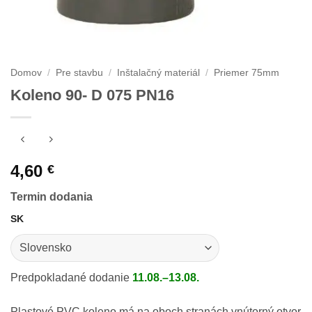
Domov
/
Pre stavbu
/
Inštalačný materiál
/
Priemer 75mm
Koleno 90- D 075 PN16
4,60
€
Termin dodania
SK
Predpokladané dodanie
11.08.–13.08.
Plastové PVC koleno má na oboch stranách vnútorný otvor