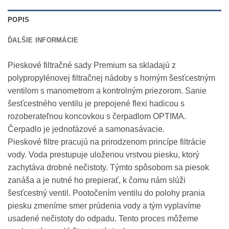
POPIS
ĎALŠIE INFORMÁCIE
Pieskové filtračné sady Premium sa skladajú z
polypropylénovej filtračnej nádoby s horným šesťcestným
ventilom s manometrom a kontrolným priezorom. Sanie
šesťcestného ventilu je prepojené flexi hadicou s
rozoberateľnou koncovkou s čerpadlom OPTIMA.
Čerpadlo je jednofázové a samonasávacie.
Pieskové filtre pracujú na prirodzenom princípe filtrácie
vody. Voda prestupuje uloženou vrstvou piesku, ktorý
zachytáva drobné nečistoty. Týmto spôsobom sa piesok
zanáša a je nutné ho prepierať, k čomu nám slúži
šesťcestný ventil. Pootočením ventilu do polohy prania
piesku zmeníme smer prúdenia vody a tým vyplavíme
usadené nečistoty do odpadu. Tento proces môžeme