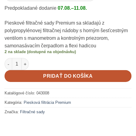
Predpokladané dodanie
07.08.–11.08.
Pieskové filtračné sady Premium sa skladajú z
polypropylénovej filtračnej nádoby s horným šesťcestným
ventilom s manometrom a kontrolným priezorom,
samonasávacím čerpadlom a flexi hadicou
2 na sklade (dostupné na objednávku)
množstvo Filtračná sada Premium 400 OPTIMA 50 7,0m3/h
PRIDAŤ DO KOŠÍKA
Katalógové číslo:
043008
Kategória:
Piesková filtrácia Premium
Značka:
Filtračné sady