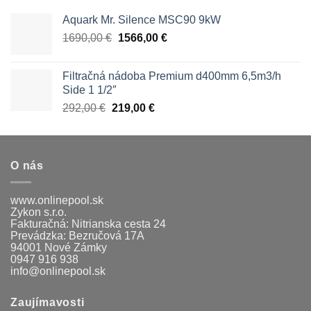
Aquark Mr. Silence MSC90 9kW
Pôvodná
Aktuálna
1690,00
€
1566,00
€
cena
cena
bola:
je:
Filtračná nádoba Premium d400mm 6,5m3/h
1690,00 €.
1566,00 €.
Side 1 1/2″
Pôvodná
Aktuálna
292,00
€
219,00
€
cena
cena
bola:
je:
292,00 €.
219,00 €.
O nás
www.onlinepool.sk
Zykon s.r.o.
Fakturačná: Nitrianska cesta 24
Prevádzka: Bezručová 17A
94001 Nové Zámky
0947 916 938
info@onlinepool.sk
Zaujímavosti