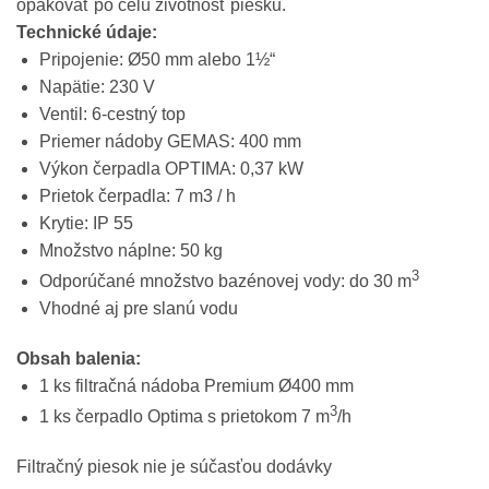
opakovať po celú životnosť piesku.
Technické údaje:
Pripojenie: Ø50 mm alebo 1½“
Napätie: 230 V
Ventil: 6-cestný top
Priemer nádoby GEMAS: 400 mm
Výkon čerpadla OPTIMA: 0,37 kW
Prietok čerpadla: 7 m3 / h
Krytie: IP 55
Množstvo náplne: 50 kg
3
Odporúčané množstvo bazénovej vody: do 30 m
Vhodné aj pre slanú vodu
Obsah balenia:
1 ks filtračná nádoba Premium Ø400 mm
3
1 ks čerpadlo Optima s prietokom 7 m
/h
Filtračný piesok nie je súčasťou dodávky