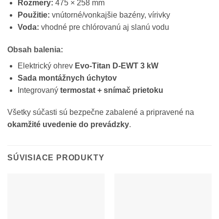
Rozmery:
475 × 258 mm
Použitie:
vnútorné/vonkajšie bazény, vírivky
Voda:
vhodné pre chlórovanú aj slanú vodu
Obsah balenia:
Elektrický ohrev
Evo-Titan D-EWT 3 kW
Sada montážnych úchytov
Integrovaný
termostat + snímač prietoku
Všetky súčasti sú bezpečne zabalené a pripravené na
okamžité uvedenie do prevádzky
.
SÚVISIACE PRODUKTY