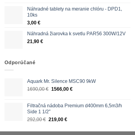
Náhradné tablety na meranie chlóru - DPD1,
10ks
3,00
€
Náhradná žiarovka k svetlu PAR56 300W/12V
21,90
€
Odporúčané
Aquark Mr. Silence MSC90 9kW
Pôvodná
Aktuálna
1690,00
€
1566,00
€
cena
cena
bola:
je:
Filtračná nádoba Premium d400mm 6,5m3/h
1690,00 €.
1566,00 €.
Side 1 1/2″
Pôvodná
Aktuálna
292,00
€
219,00
€
cena
cena
bola:
je: