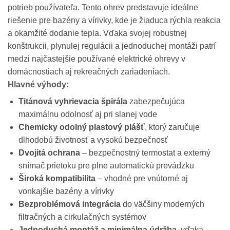
potrieb používateľa. Tento ohrev predstavuje ideálne
riešenie pre bazény a vírivky, kde je žiaduca rýchla reakcia
a okamžité dodanie tepla. Vďaka svojej robustnej
konštrukcii, plynulej regulácii a jednoduchej montáži patrí
medzi najčastejšie používané elektrické ohrevy v
domácnostiach aj rekreačných zariadeniach.
Hlavné výhody:
Titánová vyhrievacia špirála
zabezpečujúca
maximálnu odolnosť aj pri slanej vode
Chemicky odolný plastový plášť
, ktorý zaručuje
dlhodobú životnosť a vysokú bezpečnosť
Dvojitá ochrana
– bezpečnostný termostat a externý
snímač prietoku pre plne automatickú prevádzku
Široká kompatibilita
– vhodné pre vnútorné aj
vonkajšie bazény a vírivky
Bezproblémová integrácia
do väčšiny moderných
filtračných a cirkulačných systémov
Jednoduchá montáž a minimálna údržba
, vďaka