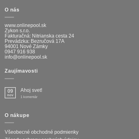
292,00 €.
219,00 €.
O nás
www.onlinepool.sk
Zykon s.r.o.
Fakturačná: Nitrianska cesta 24
Prevádzka: Bezručová 17A
94001 Nové Zámky
0947 916 938
info@onlinepool.sk
Zaujímavosti
Ahoj svet!
09
nov
na
1 komentár
Ahoj
svet!
O nákupe
Všeobecné obchodné podmienky