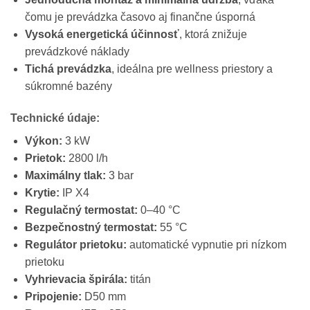
čomu je prevádzka časovo aj finančne úsporná
Vysoká energetická účinnosť
, ktorá znižuje
prevádzkové náklady
Tichá prevádzka
, ideálna pre wellness priestory a
súkromné bazény
Technické údaje:
Výkon:
3 kW
Prietok:
2800 l/h
Maximálny tlak:
3 bar
Krytie:
IP X4
Regulačný termostat:
0–40 °C
Bezpečnostný termostat:
55 °C
Regulátor prietoku:
automatické vypnutie pri nízkom
prietoku
Vyhrievacia špirála:
titán
Pripojenie:
D50 mm