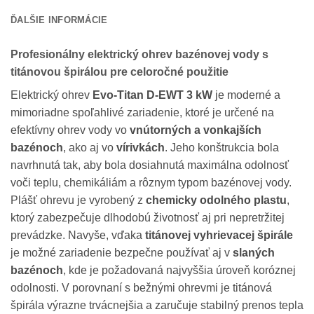
ĎALŠIE INFORMÁCIE
Profesionálny elektrický ohrev bazénovej vody s
titánovou špirálou pre celoročné použitie
Elektrický ohrev
Evo-Titan D-EWT 3 kW
je moderné a
mimoriadne spoľahlivé zariadenie, ktoré je určené na
efektívny ohrev vody vo
vnútorných a vonkajších
bazénoch
, ako aj vo
vírivkách
. Jeho konštrukcia bola
navrhnutá tak, aby bola dosiahnutá maximálna odolnosť
voči teplu, chemikáliám a rôznym typom bazénovej vody.
Plášť ohrevu je vyrobený z
chemicky odolného plastu
,
ktorý zabezpečuje dlhodobú životnosť aj pri nepretržitej
prevádzke. Navyše, vďaka
titánovej vyhrievacej špirále
je možné zariadenie bezpečne používať aj v
slaných
bazénoch
, kde je požadovaná najvyššia úroveň koróznej
odolnosti. V porovnaní s bežnými ohrevmi je titánová
špirála výrazne trvácnejšia a zaručuje stabilný prenos tepla