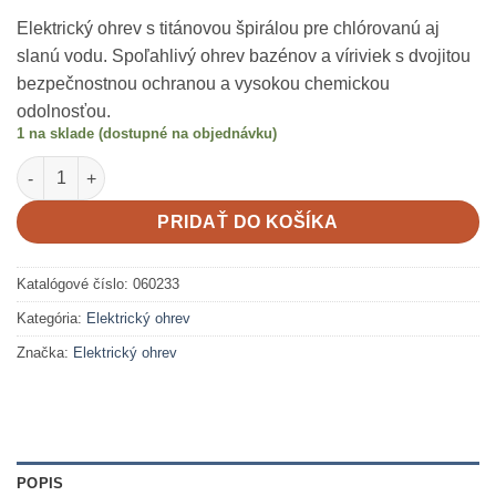
Elektrický ohrev s titánovou špirálou pre chlórovanú aj
slanú vodu. Spoľahlivý ohrev bazénov a víriviek s dvojitou
bezpečnostnou ochranou a vysokou chemickou
odolnosťou.
1 na sklade (dostupné na objednávku)
množstvo Elektrický ohrev Evo-Titan D-EWT 3kW
PRIDAŤ DO KOŠÍKA
Katalógové číslo:
060233
Kategória:
Elektrický ohrev
Značka:
Elektrický ohrev
POPIS