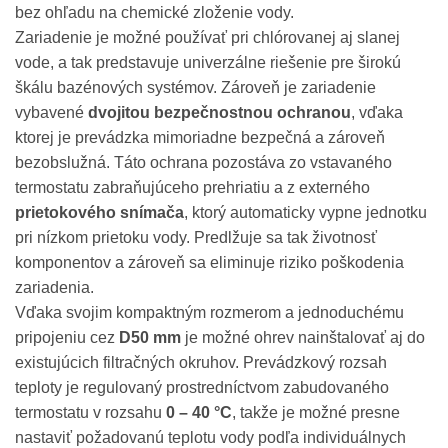
bez ohľadu na chemické zloženie vody.
Zariadenie je možné používať pri chlórovanej aj slanej
vode, a tak predstavuje univerzálne riešenie pre širokú
škálu bazénových systémov. Zároveň je zariadenie
vybavené
dvojitou bezpečnostnou ochranou
, vďaka
ktorej je prevádzka mimoriadne bezpečná a zároveň
bezobslužná. Táto ochrana pozostáva zo vstavaného
termostatu zabraňujúceho prehriatiu a z externého
prietokového snímača
, ktorý automaticky vypne jednotku
pri nízkom prietoku vody. Predlžuje sa tak životnosť
komponentov a zároveň sa eliminuje riziko poškodenia
zariadenia.
Vďaka svojim kompaktným rozmerom a jednoduchému
pripojeniu cez
D50 mm
je možné ohrev nainštalovať aj do
existujúcich filtračných okruhov. Prevádzkový rozsah
teploty je regulovaný prostredníctvom zabudovaného
termostatu v rozsahu
0 – 40 °C
, takže je možné presne
nastaviť požadovanú teplotu vody podľa individuálnych