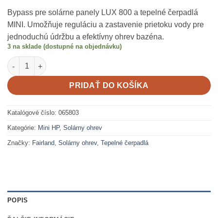
Bypass pre solárne panely LUX 800 a tepelné čerpadlá
MINI. Umožňuje reguláciu a zastavenie prietoku vody pre
jednoduchú údržbu a efektívny ohrev bazéna.
3 na sklade (dostupné na objednávku)
množstvo Bypass 32/38 mm
PRIDAŤ DO KOŠÍKA
Katalógové číslo:
065803
Kategórie:
Mini HP
,
Solárny ohrev
Značky:
Fairland
,
Solárny ohrev
,
Tepelné čerpadlá
POPIS