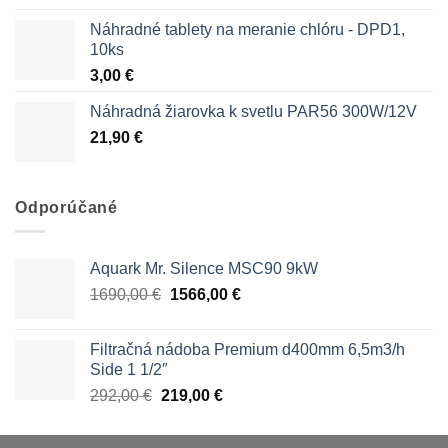
Náhradné tablety na meranie chlóru - DPD1,
10ks
3,00
€
Náhradná žiarovka k svetlu PAR56 300W/12V
21,90
€
Odporúčané
Aquark Mr. Silence MSC90 9kW
Pôvodná
Aktuálna
1690,00
€
1566,00
€
cena
cena
bola:
je:
Filtračná nádoba Premium d400mm 6,5m3/h
1690,00 €.
1566,00 €.
Side 1 1/2″
Pôvodná
Aktuálna
292,00
€
219,00
€
cena
cena
bola:
je: