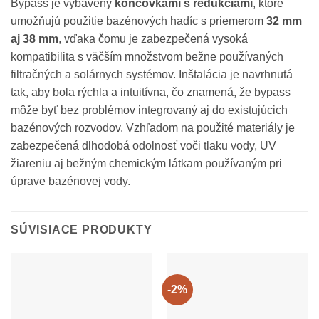
Bypass je vybavený
koncovkami s redukciami
, ktoré
umožňujú použitie bazénových hadíc s priemerom
32 mm
aj 38 mm
, vďaka čomu je zabezpečená vysoká
kompatibilita s väčším množstvom bežne používaných
filtračných a solárnych systémov. Inštalácia je navrhnutá
tak, aby bola rýchla a intuitívna, čo znamená, že bypass
môže byť bez problémov integrovaný aj do existujúcich
bazénových rozvodov. Vzhľadom na použité materiály je
zabezpečená dlhodobá odolnosť voči tlaku vody, UV
žiareniu aj bežným chemickým látkam používaným pri
úprave bazénovej vody.
SÚVISIACE PRODUKTY
-2%