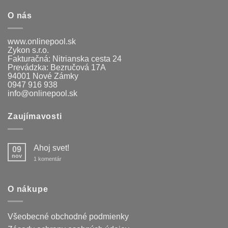
292,00 €.
219,00 €.
O nás
www.onlinepool.sk
Zykon s.r.o.
Fakturačná: Nitrianska cesta 24
Prevádzka: Bezručová 17A
94001 Nové Zámky
0947 916 938
info@onlinepool.sk
Zaujímavosti
Ahoj svet!
09
nov
na
1 komentár
Ahoj
svet!
O nákupe
Všeobecné obchodné podmienky