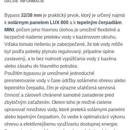
ĎALŠIE INFORMÁCIE
Bypass
32/38 mm
je praktický prvok, ktorý je určený najmä
k
solárnym panelom LUX 800
a k
tepelným čerpadlám
MINI
, pričom jeho hlavnou úlohou je umožniť flexibilné a
bezpečné riadenie prietoku vody v bazénovom okruhu.
Vďaka tomuto riešeniu je zabezpečené, že tok vody môže
byť podľa potreby plynulo regulovaný, prípadne úplne
zastavený, a to bez nutnosti vypúšťania vody z bazéna
alebo zásahu do hlavného potrubia.
Použitím bypassu je umožnené jednoduché
presmerovanie vody v čase údržby solárneho ohrevu alebo
tepelného čerpadla, čím je výrazne uľahčená servisná
činnosť a zároveň chránené samotné zariadenie pred
zbytočným zaťažením. Okrem toho je možné cielene
upravovať množstvo vody, ktoré preteká solárnymi panelmi
alebo tepelným čerpadlom, čo vedie k optimalizácii výkonu
ohrevu a efektívnejšiemu využívaniu dostupnej energie.