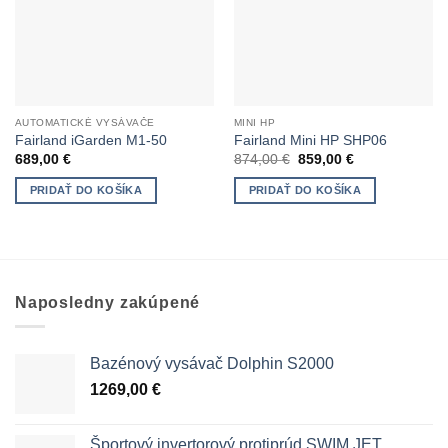
AUTOMATICKÉ VYSÁVAČE
MINI HP
Fairland iGarden M1-50
Fairland Mini HP SHP06
Pôvodná
Aktuálna
689,00
€
874,00
€
859,00
€
cena
cena
bola:
je:
PRIDAŤ DO KOŠÍKA
PRIDAŤ DO KOŠÍKA
874,00 €.
859,00 €.
Naposledny zakúpené
Bazénový vysávač Dolphin S2000
1269,00
€
Športový invertorový protiprúd SWIM JET