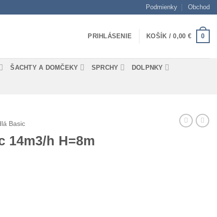
Podmienky
Obchod
0
PRIHLÁSENIE
KOŠÍK /
0,00
€
ŠACHTY A DOMČEKY
SPRCHY
DOLPNKY
lá Basic
ic 14m3/h H=8m