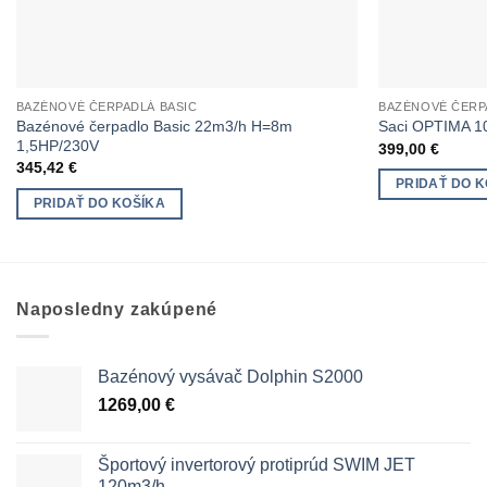
BAZÉNOVÉ ČERPADLÁ BASIC
BAZÉNOVÉ ČERP
Bazénové čerpadlo Basic 22m3/h H=8m
Saci OPTIMA 1
1,5HP/230V
399,00
€
345,42
€
PRIDAŤ DO K
PRIDAŤ DO KOŠÍKA
Naposledny zakúpené
Bazénový vysávač Dolphin S2000
1269,00
€
Športový invertorový protiprúd SWIM JET
120m3/h