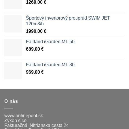
1269,00
€
Športový invertorový protiprúd SWIM JET
120m3/h
1990,00
€
Fairland iGarden M1-50
689,00
€
Fairland iGarden M1-80
969,00
€
O nás
www.onlinepool.sk
Zykon s.r.o.
Fakturačná: Nitrianska cesta 24