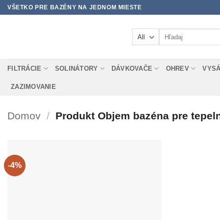
Skip
VŠETKO PRE BAZÉNY NA JEDNOM MIESTE
to
content
Hľadať:
FILTRÁCIE
SOLINÁTORY
DÁVKOVAČE
OHREV
VYS
ZAZIMOVANIE
Domov
/
Produkt Objem bazéna pre tepel
-4%