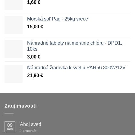
1,60
€
Morská soľ Pag - 25kg vrece
15,00
€
Náhradné tablety na meranie chlóru - DPD1,
10ks
3,00
€
Náhradná žiarovka k svetlu PAR56 300W/12V
21,90
€
Zaujímavosti
Ahoj svet!
09
nov
na
1 komentár
Ahoj