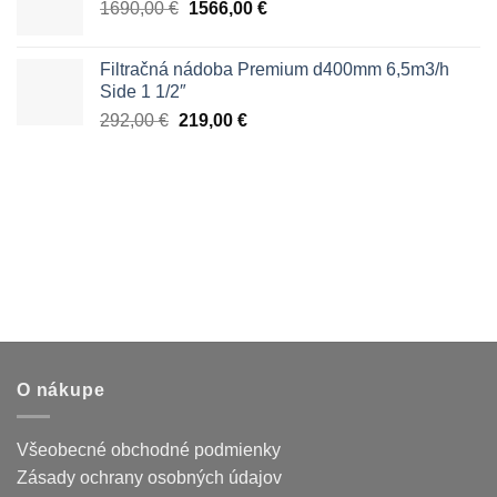
Pôvodná
Aktuálna
1690,00
€
1566,00
€
cena
cena
bola:
je:
Filtračná nádoba Premium d400mm 6,5m3/h
1690,00 €.
1566,00 €.
Side 1 1/2″
Pôvodná
Aktuálna
292,00
€
219,00
€
cena
cena
bola:
je:
292,00 €.
219,00 €.
O nákupe
Všeobecné obchodné podmienky
Zásady ochrany osobných údajov