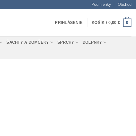
Podmienky
Obchod
0
PRIHLÁSENIE
KOŠÍK /
0,00
€
ŠACHTY A DOMČEKY
SPRCHY
DOLPNKY